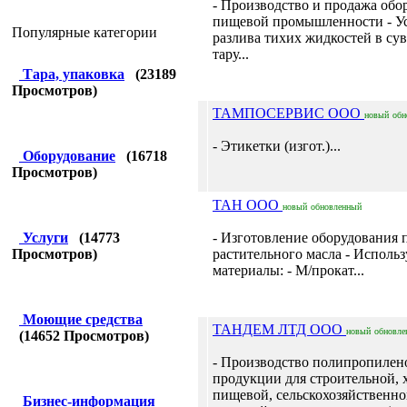
- Производство и продажа обо
пищевой промышленности - Ус
Популярные категории
разлива тихих жидкостей в с
тару...
Тара, упаковка
(
23189
Просмотров)
ТАМПОСЕРВИС ООО
новый
обн
- Этикетки (изгот.)...
Оборудование
(
16718
Просмотров)
ТАН ООО
новый
обновленный
Услуги
(
14773
- Изготовление оборудования 
Просмотров)
растительного масла - Исполь
материалы: - М/прокат...
Моющие средства
ТАНДЕМ ЛТД ООО
новый
обновле
(
14652
Просмотров)
- Производство полипропилен
продукции для строительной, 
пищевой, сельскохозяйственно
Бизнес-информация