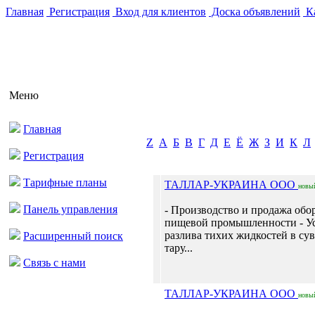
Главная
Регистрация
Вход для клиентов
Доска объявлений
Ка
Меню
Главная
Z
А
Б
В
Г
Д
Е
Ё
Ж
З
И
К
Л
Регистрация
Тарифные планы
ТАЛЛАР-УКРАИНА ООО
новы
Панель управления
- Производство и продажа обо
пищевой промышленности - Ус
разлива тихих жидкостей в с
Расширенный поиск
тару...
Связь с нами
ТАЛЛАР-УКРАИНА ООО
новы