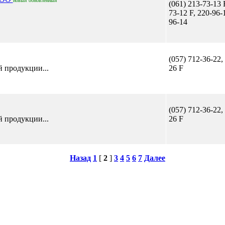
новый
обновленный
(061) 213-73-13 
73-12 F, 220-96-
96-14
(057) 712-36-22,
й продукции...
26 F
(057) 712-36-22,
й продукции...
26 F
Назад
1
[
2
]
3
4
5
6
7
Далее