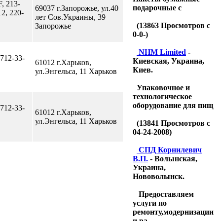
F, 213-
подарочные с
69037 г.Запорожье, ул.40
12, 220-
лет Сов.Украины, 39
(
13863
Просмотров с
Запорожье
0-0-)
NHM Limited
-
 712-33-
Киевская, Украина,
61012 г.Харьков,
Киев.
ул.Энгельса, 11 Харьков
Упаковочное и
технологическое
оборудование для пищ
 712-33-
61012 г.Харьков,
ул.Энгельса, 11 Харьков
(
13841
Просмотров с
04-24-2008)
CПД Корнилевич
В.П.
- Волынская,
Украина,
Нововолынск.
Предоставляем
услуги по
ремонту,модернизации
и ра