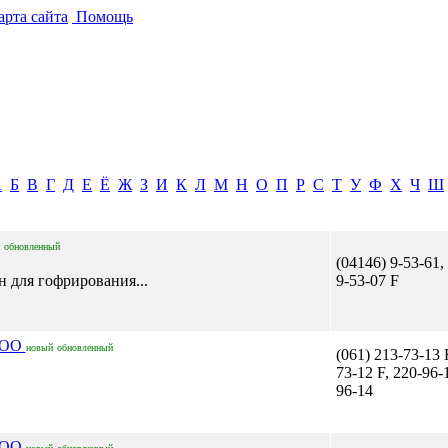
рта сайта
Помощь
А
Б
В
Г
Д
Е
Ё
Ж
З
И
К
Л
М
Н
О
П
Р
С
Т
У
Ф
Х
Ч
Ш
обновленный
(04146) 9-53-61,
н для гофрирования...
9-53-07 F
ООО
новый
обновленный
(061) 213-73-13 
73-12 F, 220-96-
96-14
ООО