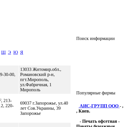
Поиск информации
Щ
Э
Ю
Я
13033 Житомир.обл.,
 9-30-00,
Романовский р-н,
пгт.Мирополь,
ул.Фабричная, 1
Мирополь
Популярные фирмы
F, 213-
69037 г.Запорожье, ул.40
12, 220-
АИС-ГРУПП ООО
- ,
лет Сов.Украины, 39
, Киев.
Запорожье
- Печать офсетная -
Пакеты бумажные