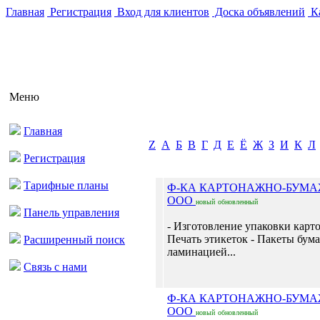
Главная
Регистрация
Вход для клиентов
Доска объявлений
Ка
Меню
Главная
Z
А
Б
В
Г
Д
Е
Ё
Ж
З
И
К
Л
Регистрация
Тарифные планы
Ф-КА КАРТОНАЖНО-БУМ
ООО
новый
обновленный
Панель управления
- Изготовление упаковки карт
Печать этикеток - Пакеты бум
Расширенный поиск
ламинацией...
Связь с нами
Ф-КА КАРТОНАЖНО-БУМ
ООО
новый
обновленный