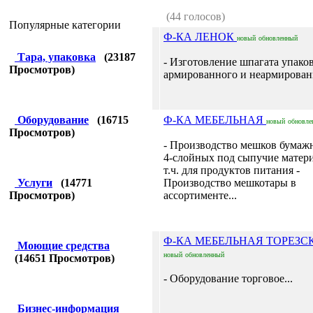
(44 голосов)
Популярные категории
Ф-КА ЛЕНОК
новый
обновленный
Тара, упаковка
(
23187
- Изготовление шпагата упако
Просмотров)
армированного и неармированн
Оборудование
(
16715
Ф-КА МЕБЕЛЬНАЯ
новый
обновле
Просмотров)
- Производство мешков бумажн
4-слойных под сыпучие матери
т.ч. для продуктов питания -
Услуги
(
14771
Производство мешкотары в
Просмотров)
ассортименте...
Ф-КА МЕБЕЛЬНАЯ ТОРЕЗС
Моющие средства
новый
обновленный
(
14651
Просмотров)
- Оборудование торговое...
Бизнес-информация