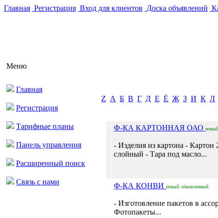
Главная
Регистрация
Вход для клиентов
Доска объявлений
Ка
Меню
Главная
Z
А
Б
В
Г
Д
Е
Ё
Ж
З
И
К
Л
Регистрация
Тарифные планы
Ф-КА КАРТОННАЯ ОАО
новы
Панель управления
- Изделия из картона - Картон 2
слойный - Тара под масло...
Расширенный поиск
Связь с нами
Ф-КА КОНВИ
новый
обновленный
- Изготовление пакетов в ассо
Фотопакеты...